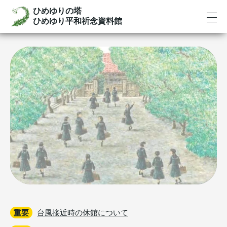
ひめゆりの塔
ひめゆり平和祈念資料館
ひめゆり平和祈念資料館は、
ひめゆり学徒隊の沖縄戦体験を伝える
平和ミュージアムです
重要
台風接近時の休館について