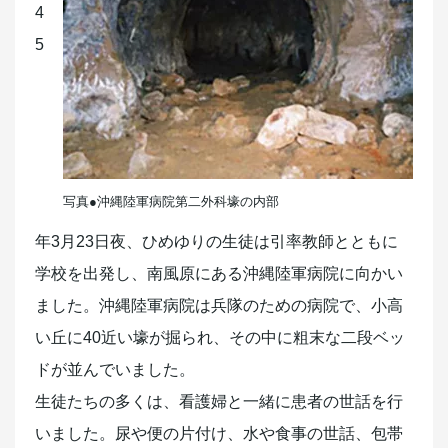
4
5
写真●沖縄陸軍病院第二外科壕の内部
年3月23日夜、ひめゆりの生徒は引率教師とともに
学校を出発し、南風原にある沖縄陸軍病院に向かい
ました。沖縄陸軍病院は兵隊のための病院で、小高
い丘に40近い壕が掘られ、その中に粗末な二段ベッ
ドが並んでいました。
生徒たちの多くは、看護婦と一緒に患者の世話を行
いました。尿や便の片付け、水や食事の世話、包帯