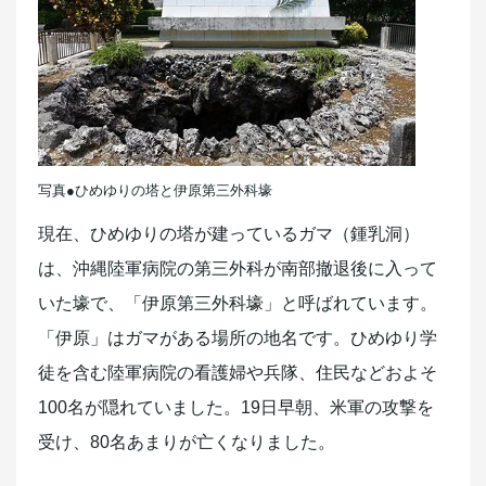
写真●ひめゆりの塔と伊原第三外科壕
現在、ひめゆりの塔が建っているガマ（鍾乳洞）
は、沖縄陸軍病院の第三外科が南部撤退後に入って
いた壕で、「伊原第三外科壕」と呼ばれています。
「伊原」はガマがある場所の地名です。ひめゆり学
徒を含む陸軍病院の看護婦や兵隊、住民などおよそ
100名が隠れていました。19日早朝、米軍の攻撃を
受け、80名あまりが亡くなりました。