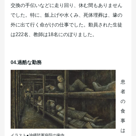
交換の手伝いなどに走り回り、休む間もありません
でした。特に、飯上げや水くみ、死体埋葬は、壕の
外に出て行く命がけの仕事でした。動員された生徒
は222名、教師は18名にのぼりました。
04.過酷な勤務
患
者
の
食
事
は
イラスト●沖縄陸軍病院の壕内