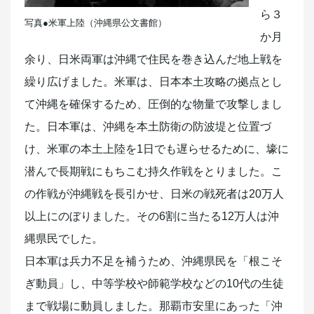
ら３
写真●米軍上陸（沖縄県公文書館）
か月
余り、日米両軍は沖縄で住民を巻き込んだ地上戦を
繰り広げました。米軍は、日本本土攻略の拠点とし
て沖縄を確保するため、圧倒的な物量で攻撃しまし
た。日本軍は、沖縄を本土防衛の防波堤と位置づ
け、米軍の本土上陸を1日でも遅らせるために、壕に
潜んで長期戦にもちこむ持久作戦をとりました。こ
の作戦が沖縄戦を長引かせ、日米の戦死者は20万人
以上にのぼりました。その6割に当たる12万人は沖
縄県民でした。
日本軍は兵力不足を補うため、沖縄県民を「根こそ
ぎ動員」し、中等学校や師範学校などの10代の生徒
まで戦場に動員しました。那覇市安里にあった「沖