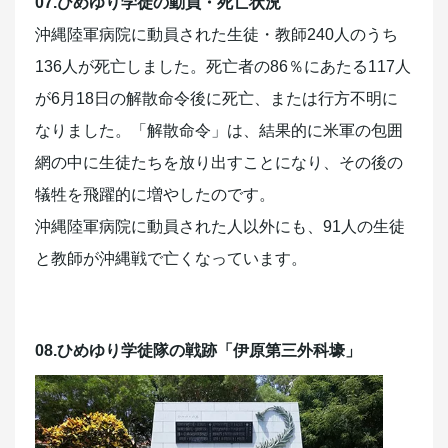
07.ひめゆり学徒の動員・死亡状況
沖縄陸軍病院に動員された生徒・教師240人のうち
136人が死亡しました。死亡者の86％にあたる117人
が6月18日の解散命令後に死亡、または行方不明に
なりました。「解散命令」は、結果的に米軍の包囲
網の中に生徒たちを放り出すことになり、その後の
犠牲を飛躍的に増やしたのです。
沖縄陸軍病院に動員された人以外にも、91人の生徒
と教師が沖縄戦で亡くなっています。
08.ひめゆり学徒隊の戦跡「伊原第三外科壕」