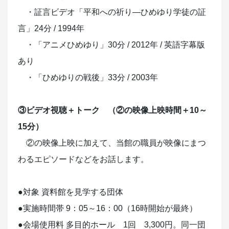
・証言ビデオ「平和への祈り―ひめゆり学徒の証
言」24分 / 1994年
・「アニメひめゆり」30分 / 2012年 / 英語字幕版
あり
・「ひめゆりの戦後」33分 / 2003年
③ビデオ視聴＋トーク （②の映像上映時間＋10～
15分）
②の映像上映に加えて、当館の職員が映像にまつ
わるエピソードなどをお話します。
●対象 資料館を見学する団体
●実施時間帯 9：05～16：00（16時開始が最終）
●会場使用料 多目的ホール 1回 3,300円。同一団