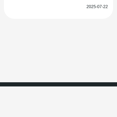
2025-07-22
ひめゆりの塔・ひめゆり平和祈念資料館
プライバシーポリシー
〒901-0344 沖縄県糸満市字伊原 671-1 TEL 098-997-
2100 FAX 098-997-2102